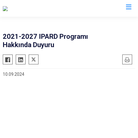
Mersin
2021-2027 IPARD Programı
Hakkında Duyuru
Anamur
Silifke
Aydıncık
Tarsus
Bozyazı
Akdeniz
10.09.2024
Çamlıyayla
Mezitli
Erdemli
Toroslar
Gülnar
Yenişehir
Mut