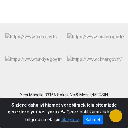
Yeni Mahalle 33166 Sokak No:9 Mezitli/MERSİN
Telefon : (0324) 358 15 59 Belgegeçer : (0324) 358 90 74
Sizlere daha iyi hizmet verebilmek için sitemizde
çerezlere yer veriyoruz
🍪 Çerez politikamız hakkında
bilgi edinmek için
tıklayınız
Kabul et