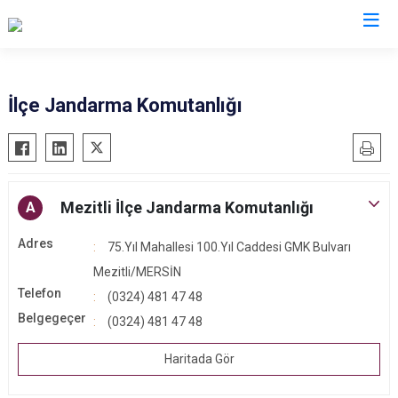
Mersin
İlçe Jandarma Komutanlığı
Anamur
Silifke
Aydıncık
Tarsus
Bozyazı
Akdeniz
Mezitli İlçe Jandarma Komutanlığı
A
Çamlıyayla
Mezitli
Adres
75.Yıl Mahallesi 100.Yıl Caddesi GMK Bulvarı
Erdemli
Toroslar
Mezitli/MERSİN
Gülnar
Yenişehir
Telefon
(0324) 481 47 48
Mut
Belgegeçer
(0324) 481 47 48
Haritada Gör