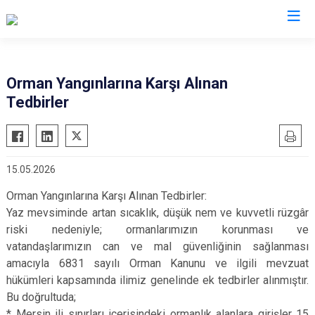
Mersin
Orman Yangınlarına Karşı Alınan
Tedbirler
Anamur
Silifke
Aydıncık
Tarsus
Bozyazı
Akdeniz
15.05.2026
Çamlıyayla
Mezitli
Orman Yangınlarına Karşı Alınan Tedbirler:
Erdemli
Toroslar
Yaz mevsiminde artan sıcaklık, düşük nem ve kuvvetli rüzgâr
Gülnar
Yenişehir
riski nedeniyle; ormanlarımızın korunması ve
Mut
vatandaşlarımızın can ve mal güvenliğinin sağlanması
amacıyla 6831 sayılı Orman Kanunu ve ilgili mevzuat
hükümleri kapsamında ilimiz genelinde ek tedbirler alınmıştır.
Bu doğrultuda;
* Mersin ili sınırları içerisindeki ormanlık alanlara girişler 15