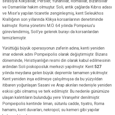
sırasıyla Klikyalılar, Persler, Yunanlılar, Romalılar, Bizanslılar
ve Osmanlılar hakim olmuştur. Soli, antik çağlarda Kıbrıs adası
ve Mısır’a yapılan ticaretle zenginleşmiş, kent Seleukhos
Krallığının son yıllarında Klikya korsanlarının denetiminde
kalmıştır. Roma yönetimi M.Ö. 64 yılında Pompeius'u
görevlendirmiş, Soli’ye gelerek burayı da korsanlardan
temizlemiştir.
Yürüttüğü büyük operasyonun zaferin adına, kenti yeniden
imar ederek adını Pompeipolis olarak değiştirmiştir. Bizans
döneminde, Hıristiyanlığın resmi din olarak kabul edilmesinin
ardından Soli piskoposluk merkezi yapılmıştır. Kent
527
yılında meydana gelen büyük depremle tamamen yıkılmıştır.
Kent yeniden inşa edilmeye çalışılmışsa da bu yüzyıldan
itibaren yoğunlaşan Sasani ve Arap akınları nedeniyle yeniden
eskisi gibi olmamış ve terk edilmiştir. Bu nedenle günümüze
ulaşan kalıntıların bulunduğu yere Viranşehir denilmiştir.
Pompeipolis kentinde liman, sütunlu cadde, tiyatro, Roma
hamamı, kent duvarları, nekropol, su kemeri gibi yapılar