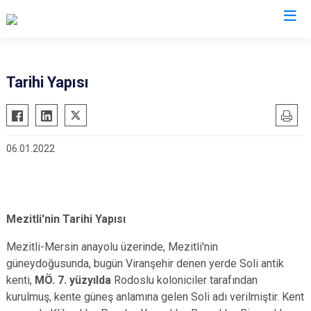
Mersin
Tarihi Yapısı
Anamur
Silifke
Aydıncık
Tarsus
06.01.2022
Bozyazı
Akdeniz
Çamlıyayla
Mezitli
Erdemli
Toroslar
Gülnar
Yenişehir
Mezitli'nin Tarihi Yapısı
Mut
Mezitli-Mersin anayolu üzerinde, Mezitli'nin
güneydoğusunda, bugün Viranşehir denen yerde Soli antik
kenti,
MÖ. 7. yüzyılda
Rodoslu koloniciler tarafından
kurulmuş, kente güneş anlamına gelen Soli adı verilmiştir. Kent