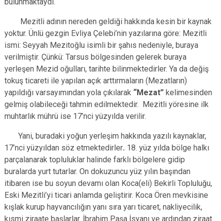
bulunmaktaydı.
Mezitli adının nereden geldiği hakkında kesin bir kaynak
yoktur. Ünlü gezgin Evliya Çelebi’nin yazılarına göre: Mezitli
ismi: Seyyah Mezitoğlu isimli bir şahıs nedeniyle, buraya
verilmiştir. Çünkü: Tarsus bölgesinden gelerek buraya
yerleşen Mezid oğulları, tarihte bilinmektedirler. Ya da değiş
tokuş ticareti ile yapılan açık arttırmaların (Mezatların)
yapıldığı varsayımından yola çıkılarak
“Mezat”
kelimesinden
gelmiş olabileceği tahmin edilmektedir. Mezitli yöresine ilk
muhtarlık mührü ise 17’nci yüzyılda verilir.
Yani, buradaki yoğun yerleşim hakkında yazılı kaynaklar,
17’nci yüzyıldan söz etmektedirler
.
18. yüz yılda bölge halkı
parçalanarak topluluklar halinde farklı bölgelere gidip
buralarda yurt tutarlar. On dokuzuncu yüz yılın başından
itibaren ise bu soyun devamı olan Koca(eli) Bekirli Topluluğu,
Eski Mezitli’yi ticari anlamda geliştirir. Koca Ören mevkisine
kışlak kurup hayvancılığın yanı sıra yarı ticaret, nakliyecilik,
kısmi ziraate başlarlar. İbrahim Paşa İsyanı ve ardından ziraat