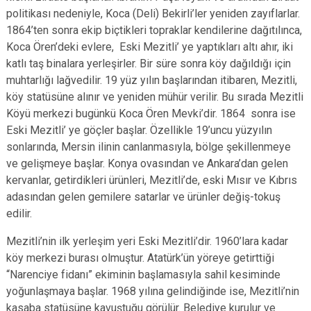
politikası nedeniyle, Koca (Deli) Bekirli’ler yeniden zayıflarlar.
1864’ten sonra ekip biçtikleri topraklar kendilerine dağıtılınca,
Koca Ören’deki evlere, Eski Mezitli’ ye yaptıkları altı ahır, iki
katlı taş binalara yerleşirler. Bir süre sonra köy dağıldığı için
muhtarlığı lağvedilir. 19 yüz yılın başlarından itibaren, Mezitli,
köy statüsüne alınır ve yeniden mühür verilir. Bu sırada Mezitli
Köyü merkezi bugünkü Koca Ören Mevki’dir. 1864 sonra ise
Eski Mezitli’ ye göçler başlar. Özellikle 19’uncu yüzyılın
sonlarında, Mersin ilinin canlanmasıyla, bölge şekillenmeye
ve gelişmeye başlar. Konya ovasından ve Ankara’dan gelen
kervanlar, getirdikleri ürünleri, Mezitli’de, eski Mısır ve Kıbrıs
adasından gelen gemilere satarlar ve ürünler değiş-tokuş
edilir.
Mezitli’nin ilk yerleşim yeri Eski Mezitli’dir. 1960’lara kadar
köy merkezi burası olmuştur. Atatürk’ün yöreye getirttiği
“Narenciye fidanı” ekiminin başlamasıyla sahil kesiminde
yoğunlaşmaya başlar. 1968 yılına gelindiğinde ise, Mezitli’nin
kasaba statüsüne kavuştuğu görülür. Belediye kurulur ve